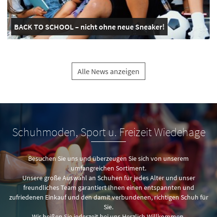
BACK TO SCHOOL – nicht ohne neue Sneaker!
Alle News anzeigen
Schuhmoden, Sport u. Freizeit Wiedehage
Besuchen Sie uns und überzeugen Sie sich von unserem
umfangreichen Sortiment.
Unsere große Auswahl an Schuhen für jedes Alter und unser
freundliches Team garantiert Ihnen einen entspannten und
zufriedenen Einkauf und den damit verbundenen, richtigen Schuh für
Sie.
Wir heißen Sie jederzeit bei uns Herzlich Willkommen.